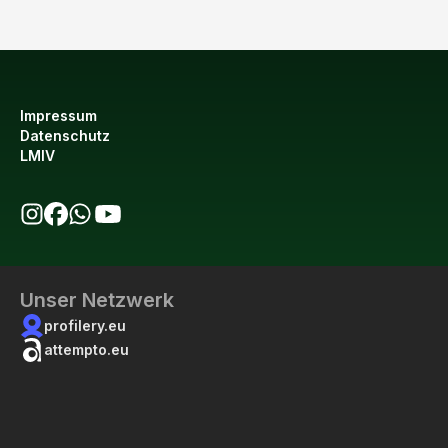
Impressum
Datenschutz
LMIV
bio123 auf Instagram
bio123 auf Facebook
bio123 WhatsApp Kanal
bio123 YouTube Kanal
Unser Netzwerk
profilery.eu
attempto.eu