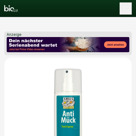
Tog
Anzeige