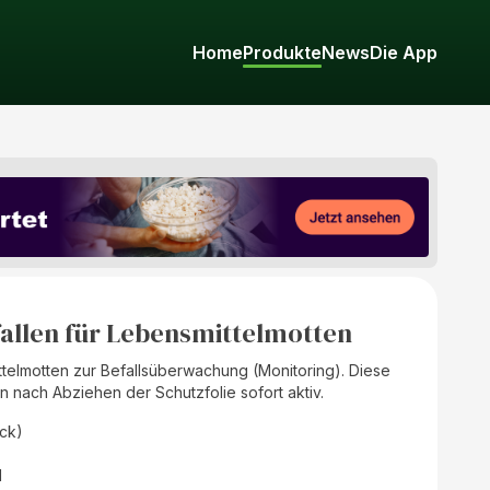
Home
Produkte
News
Die App
fallen für Lebensmittelmotten
telmotten zur Befallsüberwachung (Monitoring). Diese
n nach Abziehen der Schutzfolie sofort aktiv.
ück)
d