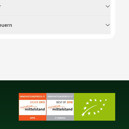
r
teuern