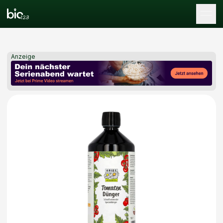
Tog
Anzeige