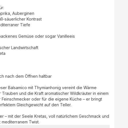
ür:
Paprika, Auberginen
ß-säuerlicher Kontrast
diterraner Tiefe
backenes Gemüse oder sogar Vanilleeis
ischer Landwirtschaft
eta
uch nach dem Öffnen haltbar
ieser Balsamico mit Thymianhonig vereint die Wärme
er Trauben und die Kraft aromatischer Wildkräuter in einem
r Feinschmecker oder für die eigene Küche – er bringt
rfektem Gleichgewicht auf den Teller.
er – mit der Seele Kretas, voll natürlichem Geschmack und
it mediterranem Twist.