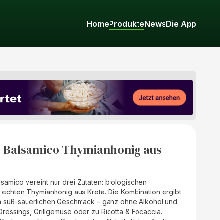
Home
Produkte
News
Die App
 Balsamico Thymianhonig aus
amico vereint nur drei Zutaten: biologischen
echten Thymianhonig aus Kreta. Die Kombination ergibt
 süß-säuerlichen Geschmack – ganz ohne Alkohol und
-Dressings, Grillgemüse oder zu Ricotta & Focaccia.