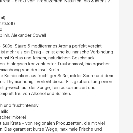
 Kreta – direkt vom Produzenten. Natürlich, bio & intensiv
(ml)
ststoff)
nd
 Inh. Alexander Cowell
– Süße, Säure & mediterranes Aroma perfekt vereint
t mehr als ein Essig – er ist eine kulinarische Verbindung
kunst Kretas und feinem, natürlichem Geschmack.
ten: biologisch konzentrierter Traubenmost, biologischer
mianhonig von der Insel Kreta.
e Kombination aus fruchtiger Süße, milder Säure und dem
es Thymianhonigs verleiht dieser Essigzubereitung einen
tig-weich auf der Zunge, fein ausbalanciert und
mplett frei von Alkohol und Sulfiten.
 und fruchtintensiv
 mild
scher Imkerei
 aus Kreta – von regionalen Produzenten, die mit viel
en. Das garantiert kurze Wege, maximale Frische und