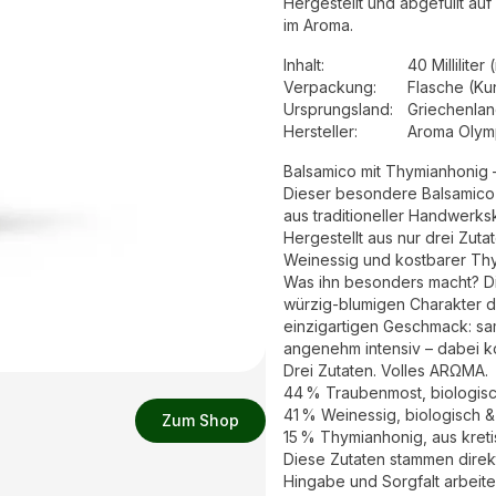
Hergestellt und abgefüllt auf
im Aroma.
Inhalt
:
40 Milliliter 
Verpackung
:
Flasche (Kun
Ursprungsland
:
Griechenla
Hersteller
:
Aroma Olymp
Balsamico mit Thymianhonig 
Dieser besondere Balsamico is
aus traditioneller Handwerks
Hergestellt aus nur drei Zuta
Weinessig und kostbarer Thy
Was ihn besonders macht? Di
würzig-blumigen Charakter d
einzigartigen Geschmack: sam
angenehm intensiv – dabei ko
Drei Zutaten. Volles ARΩMA.
44 % Traubenmost, biologisch
41 % Weinessig, biologisch &
Zum Shop
15 % Thymianhonig, aus kreti
Diese Zutaten stammen direkt
Hingabe und Sorgfalt arbeit