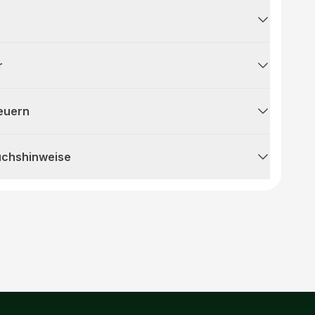
r
teuern
uchshinweise