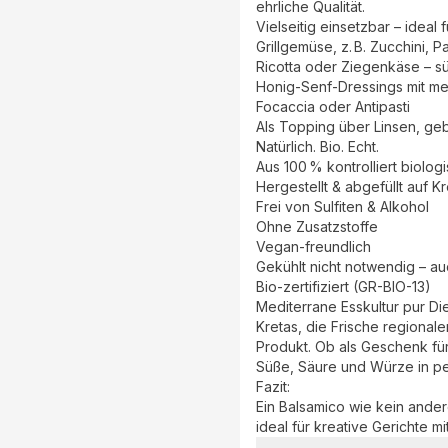
ehrliche Qualität.
Vielseitig einsetzbar – ideal f
Grillgemüse, z. B. Zucchini, 
Ricotta oder Ziegenkäse – sü
Honig-Senf-Dressings mit me
Focaccia oder Antipasti
Als Topping über Linsen, ge
Natürlich. Bio. Echt.
Aus 100 % kontrolliert biolog
Hergestellt & abgefüllt auf Kr
Frei von Sulfiten & Alkohol
Ohne Zusatzstoffe
Vegan-freundlich
Gekühlt nicht notwendig – a
Bio-zertifiziert (GR-BIO-13)
Mediterrane Esskultur pur D
Kretas, die Frische regional
Produkt. Ob als Geschenk fü
Süße, Säure und Würze in pe
Fazit:
Ein Balsamico wie kein ander
ideal für kreative Gerichte m