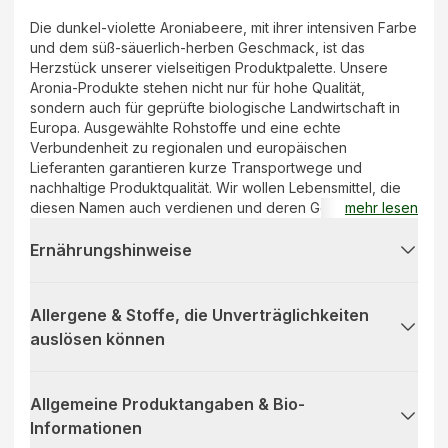
Die dunkel-violette Aroniabeere, mit ihrer intensiven Farbe
und dem süß-säuerlich-herben Geschmack, ist das
Herzstück unserer vielseitigen Produktpalette. Unsere
Aronia-Produkte stehen nicht nur für hohe Qualität,
sondern auch für geprüfte biologische Landwirtschaft in
Europa. Ausgewählte Rohstoffe und eine echte
Verbundenheit zu regionalen und europäischen
Lieferanten garantieren kurze Transportwege und
nachhaltige Produktqualität. Wir wollen Lebensmittel, die
diesen Namen auch verdienen und deren Geschmack ihre
mehr lesen
Natürlichkeit wiederspiegelt. Aus diesem Grund
verarbeiten wir ausschließlich aromatische und sorgfältig
Ernährungshinweise
ausgewählte Aroniabeeren. Ob pur, als Zutat für
Smoothies, zum Backen oder Kochen– die Aroniabeere
bringt mehr als nur Farbe auf den Teller.
Allergene & Stoffe, die Unverträglichkeiten
auslösen können
Allgemeine Produktangaben & Bio-
Informationen