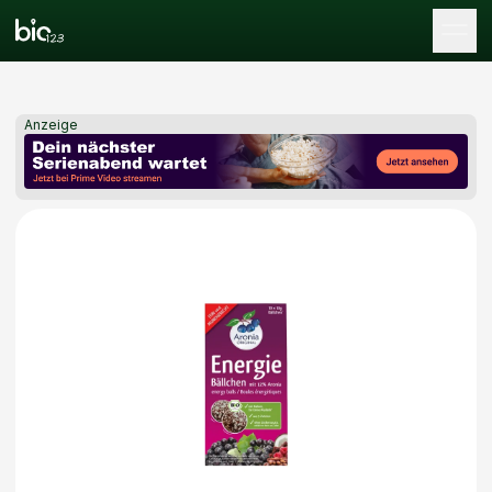
Tog
Anzeige