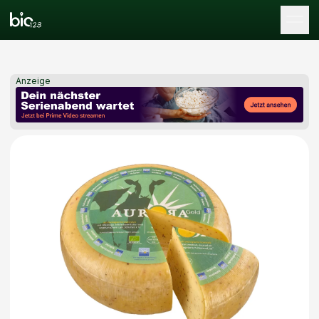
Tog
Anzeige