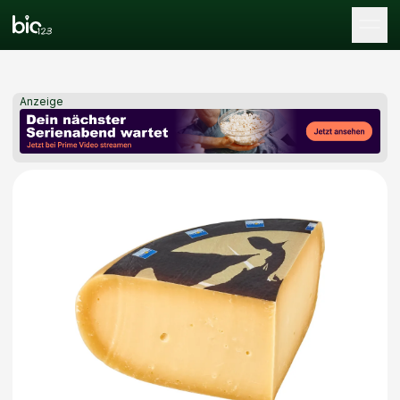
Tog
Anzeige