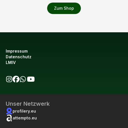
Zum Shop
Impressum
Datenschutz
LMIV
bio123 auf Instagram
bio123 auf Facebook
bio123 WhatsApp Kanal
bio123 YouTube Kanal
Unser Netzwerk
profilery.eu
attempto.eu