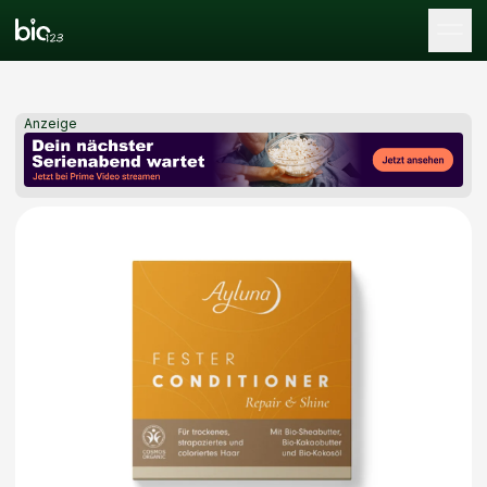
Tog
Anzeige