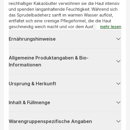
reichhaltiger Kakaobutter verwöhnen sie die Haut intensiv
und spenden langanhaltende Feuchtigkeit. Während sich
das Sprudelbadeherz sanft im warmen Wasser auflöst,
entfaltet sich eine cremige Pflegeformel, die die Haut
geschmeidig weich macht und vor dem Austrocknen
mehr lesen
schützt. Ideal für entspannte Auszeiten und ein gepflegtes
Hautgefühl.
Ernährungshinweise
Allgemeine Produktangaben & Bio-
Informationen
Ursprung & Herkunft
Inhalt & Füllmenge
Warengruppenspezifische Angaben