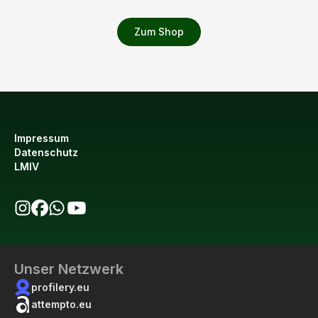
Zum Shop
Impressum
Datenschutz
LMIV
bio123 auf Instagram
bio123 auf Facebook
bio123 WhatsApp Kanal
bio123 YouTube Kanal
Unser Netzwerk
profilery.eu
attempto.eu