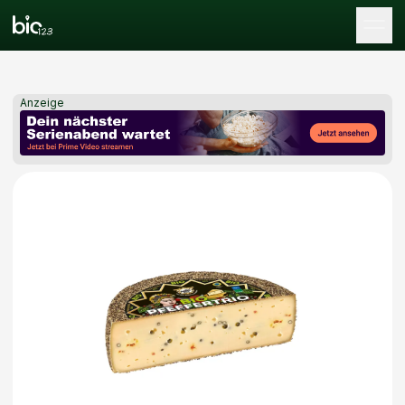
Tog
Anzeige