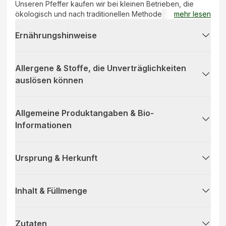
Unseren Pfeffer kaufen wir bei kleinen Betrieben, die
ökologisch und nach traditionellen Methoden Gewürze
mehr lesen
anbauen und auf jeglichen Einsatz von Chemikalien
verzichten. Dabei herauskommt ein pikanter Leckerbissen
Ernährungshinweise
für die einzig wahre Käseliebe, mit viel Pfeffer auf und
unter der Rinde.
Allergene & Stoffe, die Unverträglichkeiten
auslösen können
Allgemeine Produktangaben & Bio-
Informationen
Ursprung & Herkunft
Inhalt & Füllmenge
Zutaten