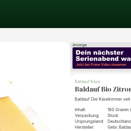
Anzeige
Baldauf Käse
Baldauf Bio Zitro
Baldauf. Die Käsekönner seit
Inhalt
:
180 Gramm 
Verpackung
:
Stück
Ursprungsland
:
Deutschlan
Hersteller
:
Gebr. Balda