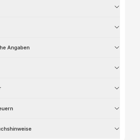
che Angaben
r
teuern
uchshinweise