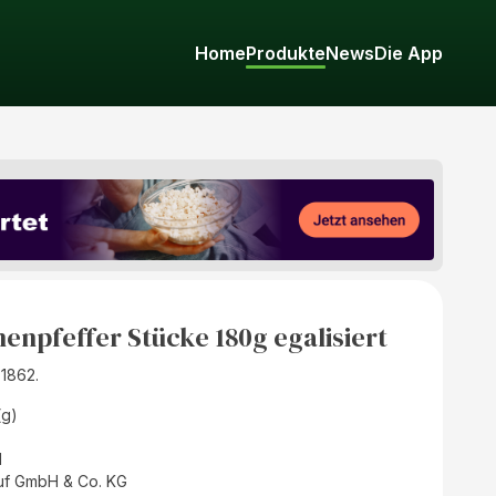
Home
Produkte
News
Die App
nenpfeffer Stücke 180g egalisiert
 1862.
(g)
d
uf GmbH & Co. KG