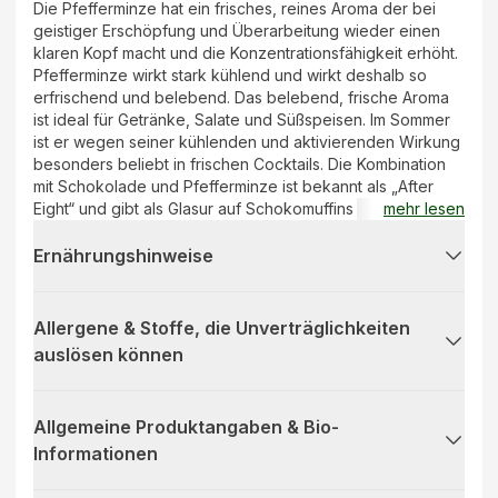
Die Pfefferminze hat ein frisches, reines Aroma der bei
geistiger Erschöpfung und Überarbeitung wieder einen
klaren Kopf macht und die Konzentrationsfähigkeit erhöht.
Pfefferminze wirkt stark kühlend und wirkt deshalb so
erfrischend und belebend. Das belebend, frische Aroma
ist ideal für Getränke, Salate und Süßspeisen. Im Sommer
ist er wegen seiner kühlenden und aktivierenden Wirkung
besonders beliebt in frischen Cocktails. Die Kombination
mit Schokolade und Pfefferminze ist bekannt als „After
Eight“ und gibt als Glasur auf Schokomuffins oder bei
mehr lesen
Keksen das gewisse Etwas! Sparsam dosieren! Probier
unsere Bio-Aromen doch mal aus! Unter Rezepte & Tipps
Ernährungshinweise
findest du leckere Rezeptideen.
Allergene & Stoffe, die Unverträglichkeiten
auslösen können
Allgemeine Produktangaben & Bio-
Informationen