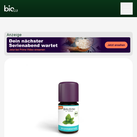
Tog
Anzeige