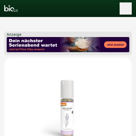
Tog
Anzeige