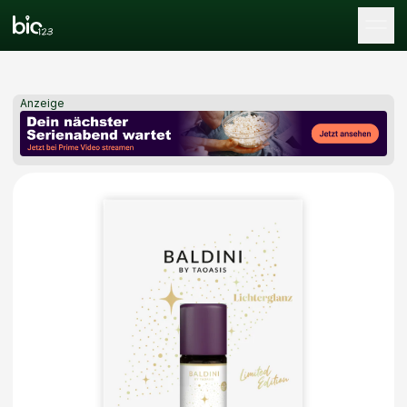
Tog
Anzeige