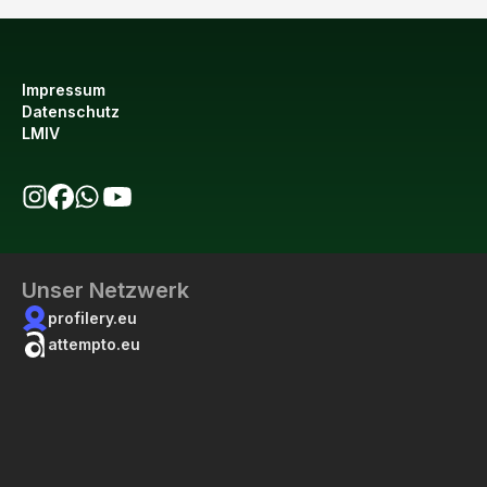
Impressum
Datenschutz
LMIV
bio123 auf Instagram
bio123 auf Facebook
bio123 WhatsApp Kanal
bio123 YouTube Kanal
Unser Netzwerk
profilery.eu
attempto.eu