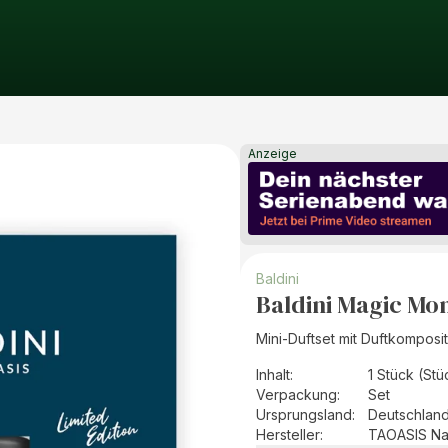
Anzeige
Baldini
Baldini Magic Mom
Mini-Duftset mit Duftkomposi
Inhalt
:
1 Stück (Stü
Verpackung
:
Set
Ursprungsland
:
Deutschlan
Hersteller
:
TAOASIS Na