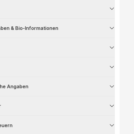
ben & Bio-Informationen
che Angaben
r
teuern