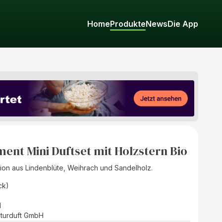
Home
Produkte
News
Die App
ent Mini Duftset mit Holzstern Bio
tion aus Lindenblüte, Weihrach und Sandelholz.
ck)
d
turduft GmbH