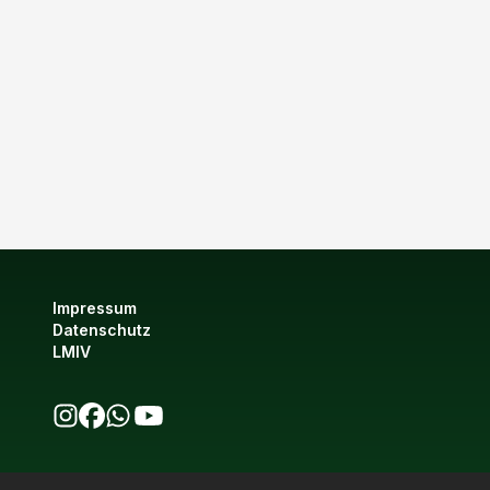
Impressum
Datenschutz
LMIV
bio123 auf Instagram
bio123 auf Facebook
bio123 WhatsApp Kanal
bio123 YouTube Kanal