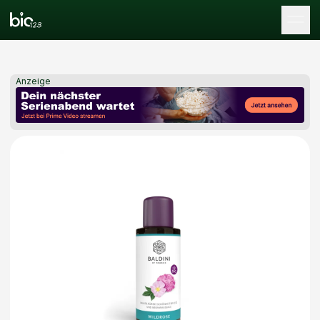
Tog
Anzeige