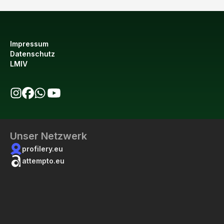
Impressum
Datenschutz
LMIV
bio123 auf Instagram
bio123 auf Facebook
bio123 WhatsApp Kanal
bio123 YouTube Kanal
Unser Netzwerk
profilery.eu
attempto.eu