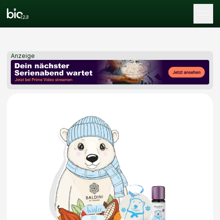
Tog
Anzeige