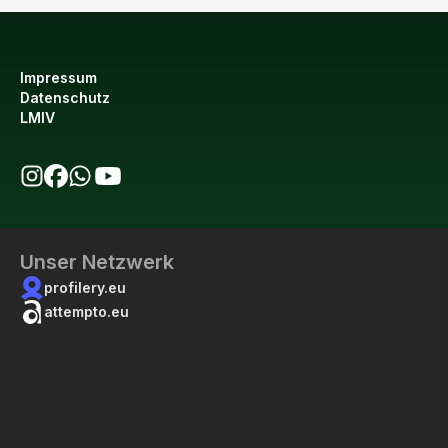
Impressum
Datenschutz
LMIV
bio123 auf Instagram
bio123 auf Facebook
bio123 WhatsApp Kanal
bio123 YouTube Kanal
Unser Netzwerk
profilery.eu
attempto.eu