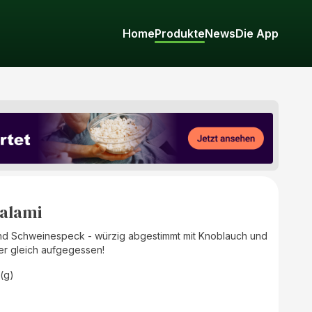
Home
Produkte
News
Die App
alami
und Schweinespeck - würzig abgestimmt mit Knoblauch und
er gleich aufgegessen!
(g)