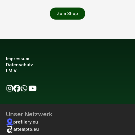
Zum Shop
Impressum
Datenschutz
LMIV
bio123 auf Instagram
bio123 auf Facebook
bio123 WhatsApp Kanal
bio123 YouTube Kanal
Unser Netzwerk
profilery.eu
attempto.eu