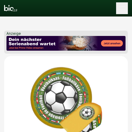
Tog
Anzeige