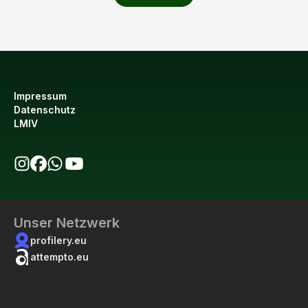
Impressum
Datenschutz
LMIV
bio123 auf Instagram
bio123 auf Facebook
bio123 WhatsApp Kanal
bio123 YouTube Kanal
Unser Netzwerk
profilery.eu
attempto.eu