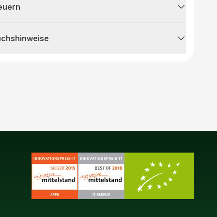
teuern
uchshinweise