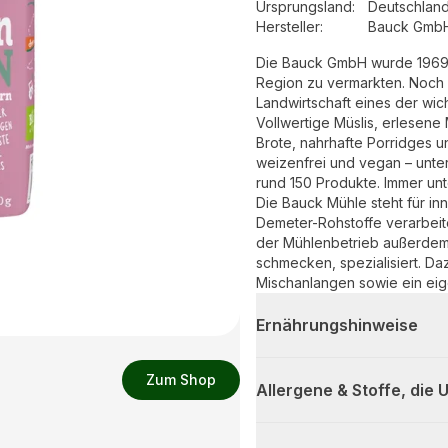
Ursprungsland
:
Deutschlan
Hersteller
:
Bauck Gmb
Die Bauck GmbH wurde 1969 
Region zu vermarkten. Noch 
Landwirtschaft eines der wich
Vollwertige Müslis, erlesen
Brote, nahrhafte Porridges u
weizenfrei und vegan – unte
rund 150 Produkte. Immer unt
Die Bauck Mühle steht für in
Demeter-Rohstoffe verarbeite
der Mühlenbetrieb außerdem 
schmecken, spezialisiert. Da
Mischanlangen sowie ein eig
Ernährungshinweise
Zum Shop
Allergene & Stoffe, die