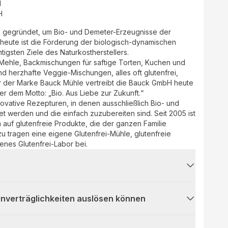
d
H
gegründet, um Bio- und Demeter-Erzeugnisse der
heute ist die Förderung der biologisch-dynamischen
tigsten Ziele des Naturkostherstellers.
e Mehle, Backmischungen für saftige Torten, Kuchen und
nd herzhafte Veggie-Mischungen, alles oft glutenfrei,
r der Marke Bauck Mühle vertreibt die Bauck GmbH heute
er dem Motto: „Bio. Aus Liebe zur Zukunft.“
novative Rezepturen, in denen ausschließlich Bio- und
t werden und die einfach zuzubereiten sind. Seit 2005 ist
auf glutenfreie Produkte, die der ganzen Familie
zu tragen eine eigene Glutenfrei-Mühle, glutenfreie
enes Glutenfrei-Labor bei.
 Unverträglichkeiten auslösen können