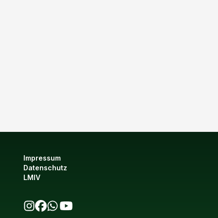
Impressum
Datenschutz
LMIV
bio123 auf Instagram
bio123 auf Facebook
bio123 WhatsApp Kanal
bio123 YouTube Kanal