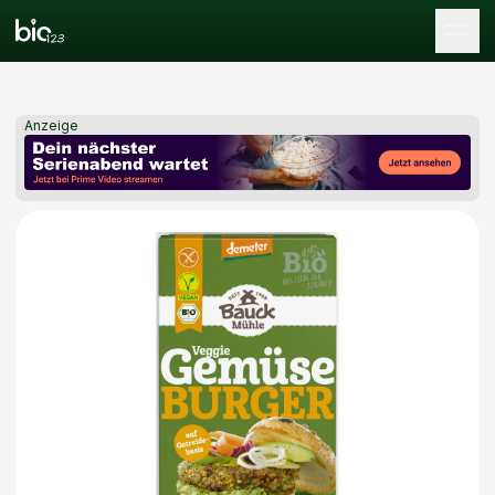
Tog
Anzeige