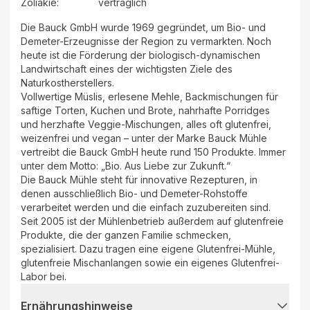
Zöliakie:
verträglich
Die Bauck GmbH wurde 1969 gegründet, um Bio- und
Demeter-Erzeugnisse der Region zu vermarkten. Noch
heute ist die Förderung der biologisch-dynamischen
Landwirtschaft eines der wichtigsten Ziele des
Naturkostherstellers.
Vollwertige Müslis, erlesene Mehle, Backmischungen für
saftige Torten, Kuchen und Brote, nahrhafte Porridges
und herzhafte Veggie-Mischungen, alles oft glutenfrei,
weizenfrei und vegan – unter der Marke Bauck Mühle
vertreibt die Bauck GmbH heute rund 150 Produkte. Immer
unter dem Motto: „Bio. Aus Liebe zur Zukunft.“
Die Bauck Mühle steht für innovative Rezepturen, in
denen ausschließlich Bio- und Demeter-Rohstoffe
verarbeitet werden und die einfach zuzubereiten sind.
Seit 2005 ist der Mühlenbetrieb außerdem auf glutenfreie
Produkte, die der ganzen Familie schmecken,
spezialisiert. Dazu tragen eine eigene Glutenfrei-Mühle,
glutenfreie Mischanlangen sowie ein eigenes Glutenfrei-
Labor bei.
Ernährungshinweise