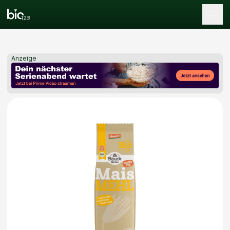
Tog
Anzeige