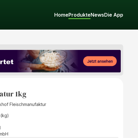
Home
Produkte
News
Die App
atur 1kg
khof Fleischmanufaktur
 (kg)
d
GmbH