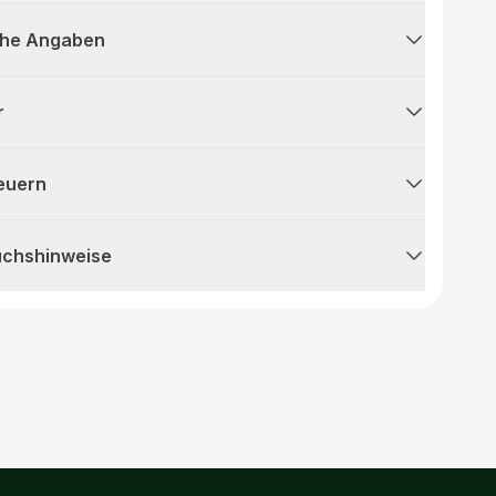
che Angaben
r
teuern
uchshinweise