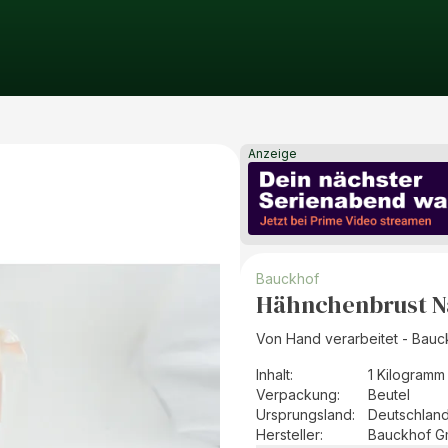
Anzeige
Bauckhof
Hähnchenbrust N
Von Hand verarbeitet - Bauc
Inhalt
:
1 Kilogramm
Verpackung
:
Beutel
Ursprungsland
:
Deutschlan
Hersteller
:
Bauckhof 