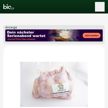
Tog
Anzeige