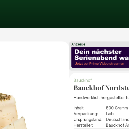
Anzeige
Bauckhof
Bauckhof Nordst
Handwerklich hergestellter 
Inhalt
:
800 Gramm 
Verpackung
:
Laib
Ursprungsland
:
Deutschlan
Hersteller
:
Bauckhof A