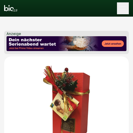
Tog
Anzeige