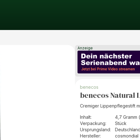
Anzeige
benecos
benecos Natural L
Cremiger Lippenpflegestift mi
Inhalt
:
4,7 Gramm 
Verpackung
:
Stück
Ursprungsland
:
Deutschlan
Hersteller
:
cosmondial