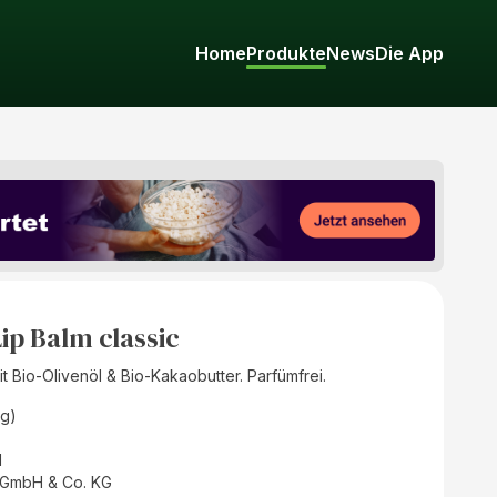
Home
Produkte
News
Die App
ip Balm classic
t Bio-Olivenöl & Bio-Kakaobutter. Parfümfrei.
(g)
d
 GmbH & Co. KG