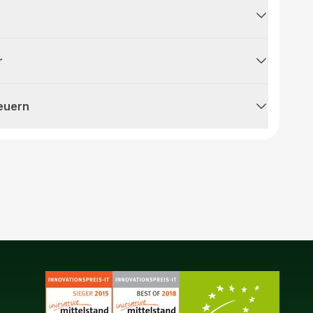
r
teuern