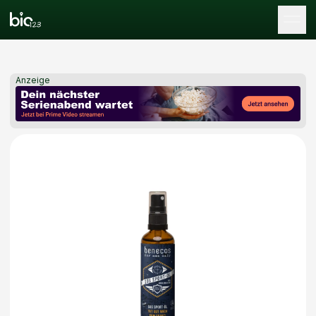
Tog
Anzeige