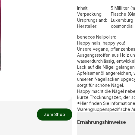
Inhalt
:
5 Milliliter (m
Verpackung
:
Flasche (Gl
Ursprungsland
:
Luxemburg
Hersteller
:
cosmondial
benecos Nailpolish:
Happy nails, happy you!
Unsere vegane, pflanzenbasi
Ausgangsstoffen aus Holz und
wasserdurchlässig, entwicke
Lack auf die Nägel gelangen
Apfelsamenöl angereichert, w
unseren Nagellacken upgecyce
sorgt für schöne Nägel.
Happy macht die Nägel neben 
kurze Trocknungszeit, der s
*Hier finden Sie Information
Warengruppenspezifische A
Zum Shop
Ernährungshinweise