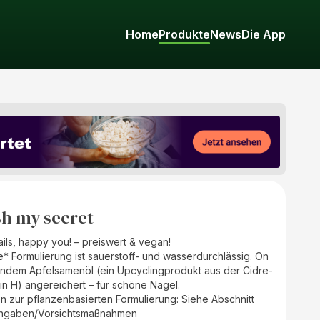
Home
Produkte
News
Die App
sh my secret
ils, happy you! – preiswert & vegan!
* Formulierung ist sauerstoff- und wasserdurchlässig. On
gendem Apfelsamenöl (ein Upcyclingprodukt aus der Cidre-
min H) angereichert – für schöne Nägel.
en zur pflanzenbasierten Formulierung: Siehe Abschnitt
ngaben/Vorsichtsmaßnahmen