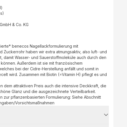
l)
as)
 GmbH & Co. KG
erte* benecos Nagellackformulierung mit
 Zuckerrohr haben wir extra atmungsaktiv, also luft- und
lt, damit Wasser- und Sauerstoffmoleküle auch durch den
 können. Außerdem ist sie mit französischem
elches bei der Cidre-Herstellung anfällt und somit in
lt wird. Zusammen mit Biotin (=Vitamin H) pflegt es und
dem attraktiven Preis auch die intensive Deckkraft, die
chöne Glanz und die ausgezeichnete Verteilbarkeit.
en zur pflanzenbasierten Formulierung: Siehe Abschnitt
ngaben/Vorsichtsmaßnahmen