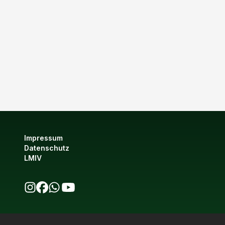
Impressum
Datenschutz
LMIV
bio123 auf Instagram
bio123 auf Facebook
bio123 WhatsApp Kanal
bio123 YouTube Kanal