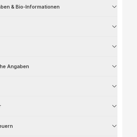
ben & Bio-Informationen
che Angaben
r
teuern