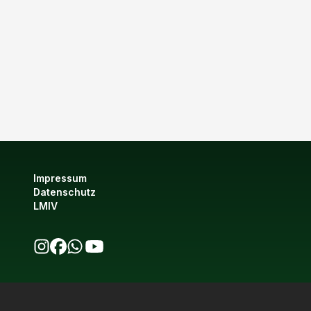
Impressum
Datenschutz
LMIV
bio123 auf Instagram
bio123 auf Facebook
bio123 WhatsApp Kanal
bio123 YouTube Kanal