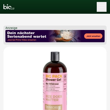
Tog
Anzeige