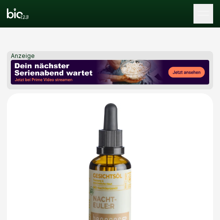
Tog
Anzeige