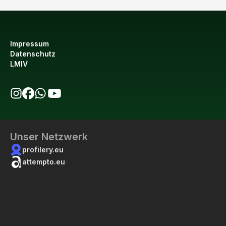
Impressum
Datenschutz
LMIV
bio123 auf Instagram
bio123 auf Facebook
bio123 WhatsApp Kanal
bio123 YouTube Kanal
Unser Netzwerk
profilery.eu
attempto.eu