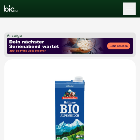
Tog
Anzeige