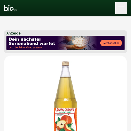
Tog
Anzeige