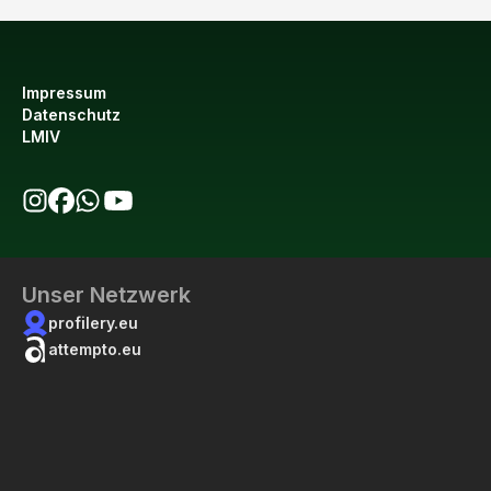
Impressum
Datenschutz
LMIV
bio123 auf Instagram
bio123 auf Facebook
bio123 WhatsApp Kanal
bio123 YouTube Kanal
Unser Netzwerk
profilery.eu
attempto.eu