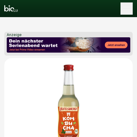
Tog
Anzeige