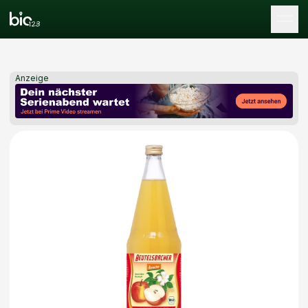
Tog
Anzeige