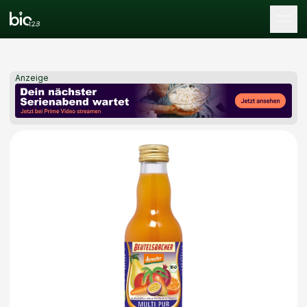
Tog
Anzeige