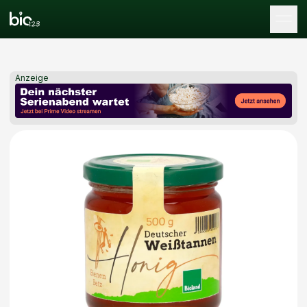
Tog
Anzeige