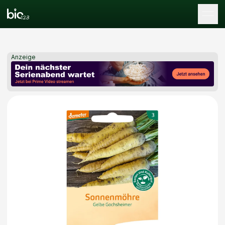
Tog
Anzeige