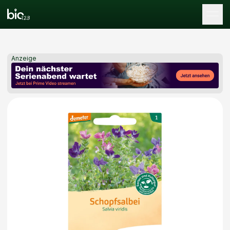
Tog
Anzeige