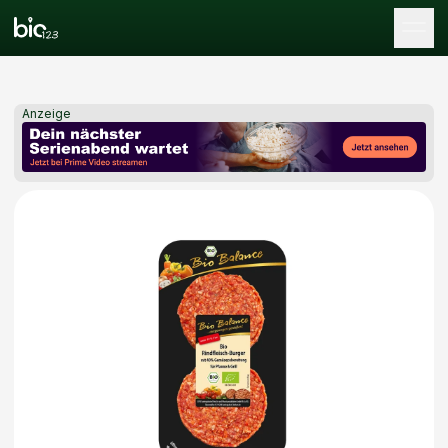
Tog
Anzeige