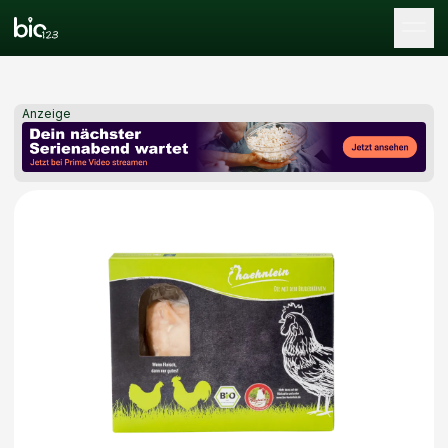
Tog
Anzeige