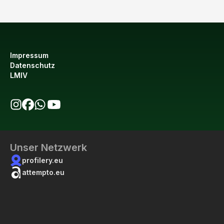
Impressum
Datenschutz
LMIV
bio123 auf Instagram
bio123 auf Facebook
bio123 WhatsApp Kanal
bio123 YouTube Kanal
Unser Netzwerk
profilery.eu
attempto.eu