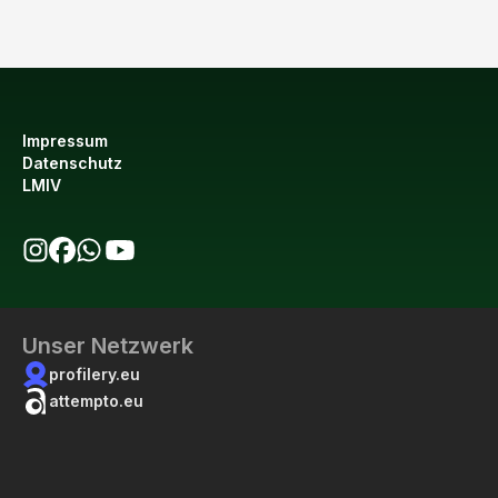
Impressum
Datenschutz
LMIV
bio123 auf Instagram
bio123 auf Facebook
bio123 WhatsApp Kanal
bio123 YouTube Kanal
Unser Netzwerk
profilery.eu
attempto.eu