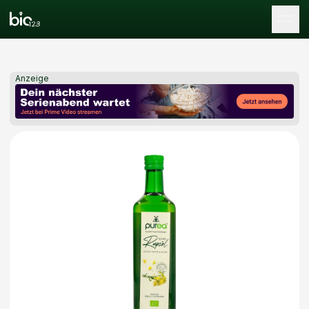
Tog
Anzeige