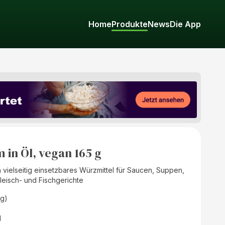
Home
Produkte
News
Die App
 in Öl, vegan 165 g
ein vielseitig einsetzbares Würzmittel für Saucen, Suppen,
eisch- und Fischgerichte
(g)
d