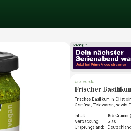
Anzeige
bio-verde
Frischer Basilikum
Frisches Basilikum in Öl ist 
Gemüse, Teigwaren, sowie Fl
Inhalt
:
165 Gramm 
Verpackung
:
Glas
Ursprungsland
:
Deutschlan