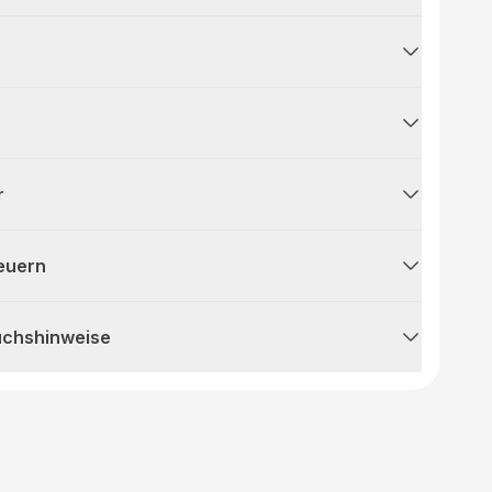
r
teuern
uchshinweise