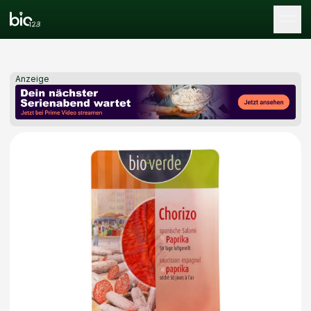
Tog
Anzeige