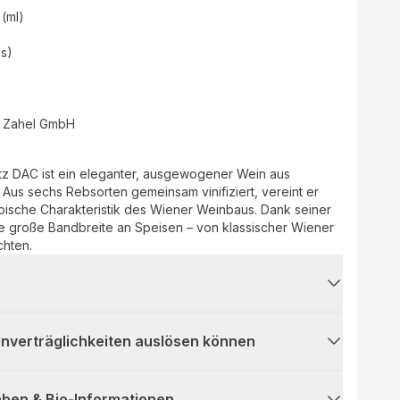
 (ml)
as)
t Zahel GmbH
z DAC ist ein eleganter, ausgewogener Wein aus
Aus sechs Rebsorten gemeinsam vinifiziert, vereint er
ypische Charakteristik des Wiener Weinbaus. Dank seiner
eine große Bandbreite an Speisen – von klassischer Wiener
chten.
 Unverträglichkeiten auslösen können
ben & Bio-Informationen