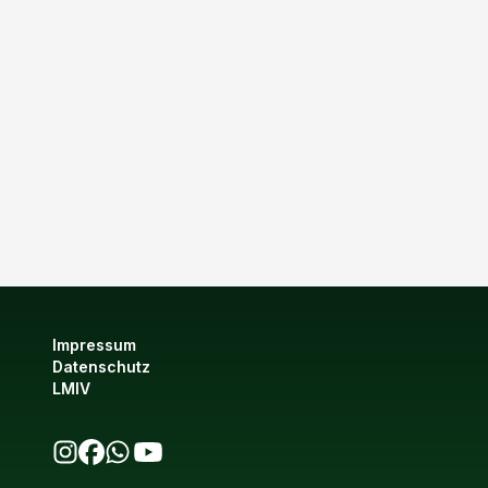
Impressum
Datenschutz
LMIV
bio123 auf Instagram
bio123 auf Facebook
bio123 WhatsApp Kanal
bio123 YouTube Kanal