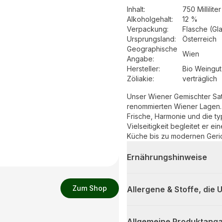
Inhalt
:
750 Milliliter
Alkoholgehalt
:
12 %
Verpackung
:
Flasche (Gl
Ursprungsland
:
Österreich
Geographische
Wien
Angabe
:
Hersteller
:
Bio Weingu
Zöliakie:
verträglich
Unser Wiener Gemischter Sat
renommierten Wiener Lagen. 
Frische, Harmonie und die t
Vielseitigkeit begleitet er 
Küche bis zu modernen Geri
Ernährungshinweise
Zum Shop
Allergene & Stoffe, die
Allgemeine Produktanga