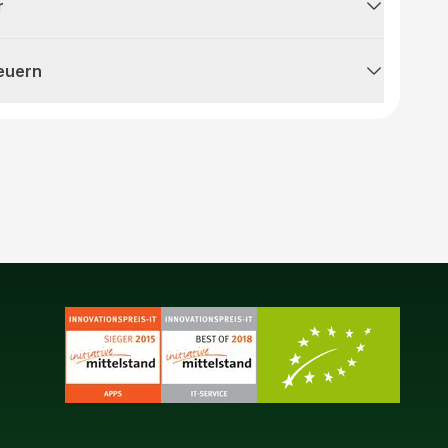
r
teuern