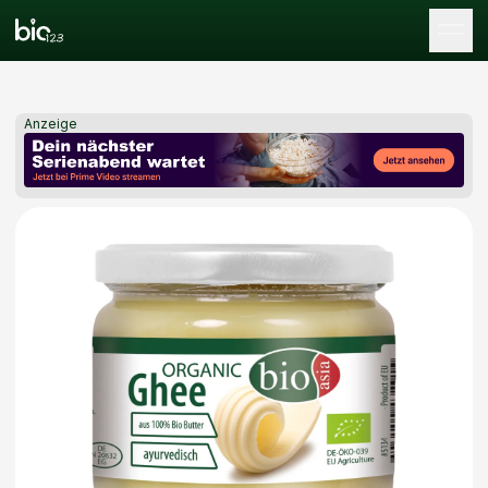
Tog
Anzeige