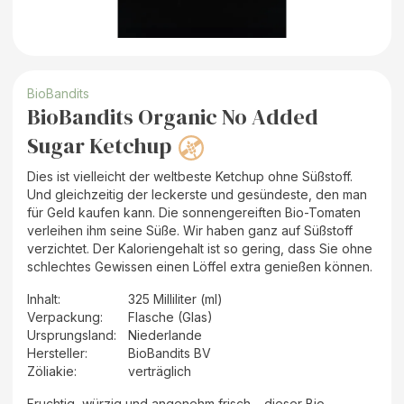
BioBandits
BioBandits Organic No Added
Sugar Ketchup
Dies ist vielleicht der weltbeste Ketchup ohne Süßstoff.
Und gleichzeitig der leckerste und gesündeste, den man
für Geld kaufen kann. Die sonnengereiften Bio-Tomaten
verleihen ihm seine Süße. Wir haben ganz auf Süßstoff
verzichtet. Der Kaloriengehalt ist so gering, dass Sie ohne
schlechtes Gewissen einen Löffel extra genießen können.
Inhalt
:
325 Milliliter (ml)
Verpackung
:
Flasche (Glas)
Ursprungsland
:
Niederlande
Hersteller
:
BioBandits BV
Zöliakie:
verträglich
Fruchtig, würzig und angenehm frisch – dieser Bio-