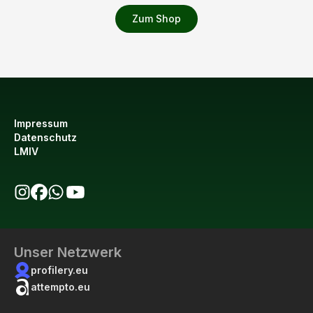
Zum Shop
Impressum
Datenschutz
LMIV
bio123 auf Instagram
bio123 auf Facebook
bio123 WhatsApp Kanal
bio123 YouTube Kanal
Unser Netzwerk
profilery.eu
attempto.eu