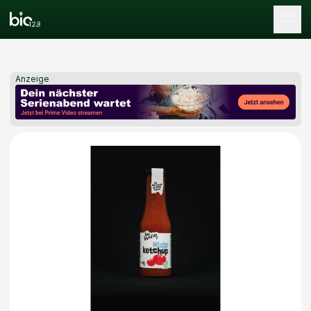
Tog
Anzeige