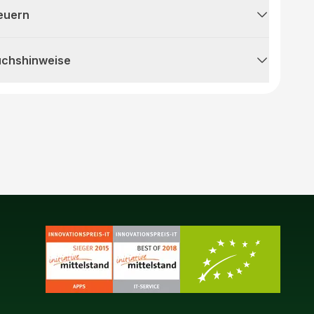
teuern
uchshinweise