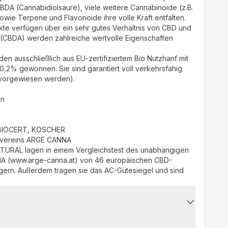
BDA (Cannabidiolsäure), viele weitere Cannabinoide (z.B.
ie Terpene und Flavonoide ihre volle Kraft entfalten.
te verfügen über ein sehr gutes Verhältnis von CBD und
(CBDA) werden zahlreiche wertvolle Eigenschaften
en ausschließlich aus EU-zertifiziertem Bio Nutzhanf mit
0,2% gewonnen. Sie sind garantiert voll verkehrsfähig
 vorgewiesen werden).
on
 BIOCERT, KOSCHER
nvereins ARGE CANNA
ATURAL lagen in einem Vergleichstest des unabhängigen
A (www.arge-canna.at) von 46 europäischen CBD-
gern. Außerdem tragen sie das AC-Gütesiegel und sind