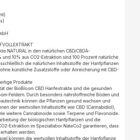
(ml)
as)
GmbH
NFVOLLEXTRAKT
kte NATURAL in den natürlichen CBD/CBDA-
und 10% aus CO2-Extraktion sind 100 Prozent natürliche
sschließlich die natürlichen Inhaltsstoffe der Hanfpflanzen
ohne künstliche Zusatzstoffe oder Anreicherung mit CBD-
ertige Produkte
ität der BioBloom CBD Hanfextrakte sind die gesunden
oom-Feldern. Durch besonders nährstoffreiche Böden und
nbautechnik können die Pflanzen gesund wachsen und
nen der wertvollen Inhaltsstoffe wie CBD (Cannabidiol),
ele weitere Cannabinoide sowie Terpene und Flavonoide.
arbeitung der biologischen Hanfpflanzen und die
 CO2-Extraktion im Speziallabor NateCo2 garantieren, dass
h erhalten werden.
el können die wertvollen Inhaltsstoffe der Hanfpflanze