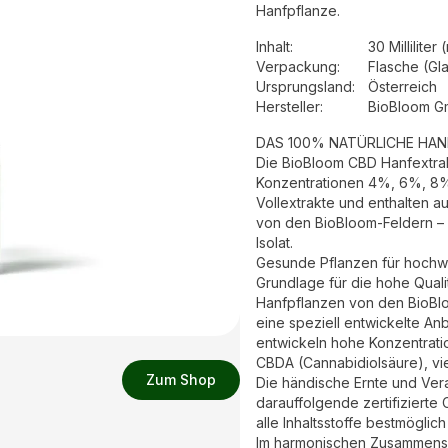
Hanfpflanze.
Inhalt
:
30 Milliliter 
Verpackung
:
Flasche (Gl
Ursprungsland
:
Österreich
Hersteller
:
BioBloom 
DAS 100% NATÜRLICHE HA
Die BioBloom CBD Hanfextra
Konzentrationen 4%, 6%, 8% 
Vollextrakte und enthalten au
von den BioBloom-Feldern – 
Isolat.
Gesunde Pflanzen für hochw
Grundlage für die hohe Qual
Hanfpflanzen von den BioBl
eine speziell entwickelte A
entwickeln hohe Konzentratio
CBDA (Cannabidiolsäure), vi
Zum Shop
Die händische Ernte und Ver
darauffolgende zertifizierte
alle Inhaltsstoffe bestmöglic
Im harmonischen Zusammenspi